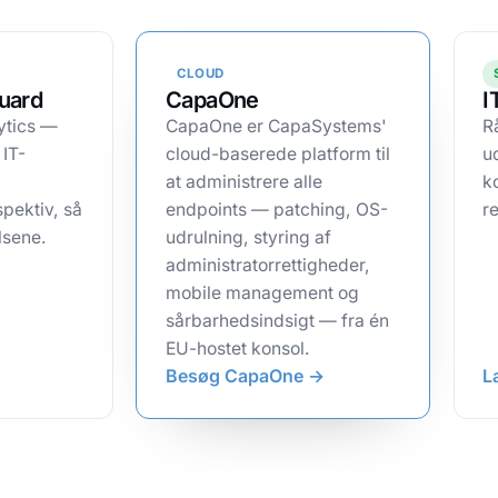
CLOUD
uard
CapaOne
I
ytics —
CapaOne er CapaSystems'
R
 IT-
cloud-baserede platform til
u
at administrere alle
k
pektiv, så
endpoints — patching, OS-
r
lsene.
udrulning, styring af
administratorrettigheder,
mobile management og
sårbarhedsindsigt — fra én
EU-hostet konsol.
Besøg CapaOne →
L