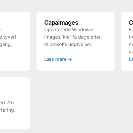
CapaImages
C
r
Opdaterede Windows-
F
d tyveri
images, klar få dage efter
t
dgang.
Microsofts udgivelser.
m
v
Læs mere →
L
ed 20+
faring.