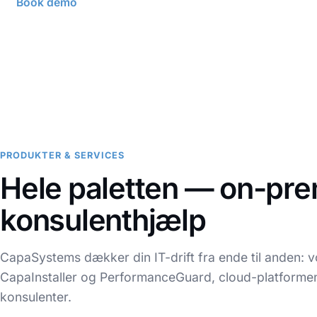
Book demo
Besøg CapaOne
PRODUKTER & SERVICES
Hele paletten — on-pre
konsulenthjælp
CapaSystems dækker din IT-drift fra ende til anden: 
CapaInstaller og PerformanceGuard, cloud-platforme
konsulenter.