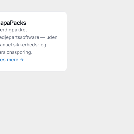
apaPacks
ærdigpakket
redjepartssoftware — uden
anuel sikkerheds- og
ersionssporing.
æs mere →