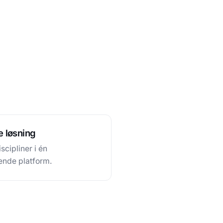
 løsning
scipliner i én
de platform.