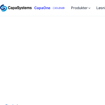
CapaOne
Produkter
Løsn
CLOUD
DANSK SOFTWARE SIDEN 1996
IT-overblik og glad
slutbrugere
I over 30 år har vi leveret dansk software til IT-afdelin
Windows-flåden — og glade slutbrugere. On-premise 
PerformanceGuard, i skyen med CapaOne, og konsulent