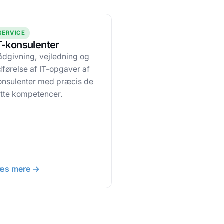
SERVICE
T-konsulenter
ådgivning, vejledning og
dførelse af IT-opgaver af
onsulenter med præcis de
ette kompetencer.
æs mere →