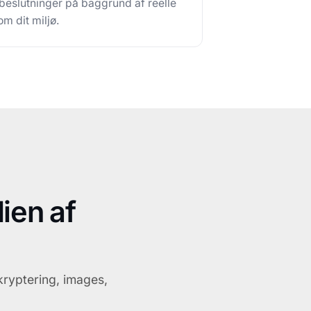
beslutninger på baggrund af reelle
om dit miljø.
ien af
kryptering, images,