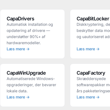
CapaDrivers
CapaBitLocker
Automatisk installation og
Diskkryptering, de
opdatering af drivere —
beskytter data mo
understøtter 90%+ af
og uautoriseret a
hardwaremodeller.
Læs mere →
Læs mere →
CapaWinUpgrade
CapaFactory
Automatiserede Windows-
Skræddersyede
opgraderinger, der bevarer
softwarepakker m
lokale data.
års pakketeringser
Læs mere →
Læs mere →