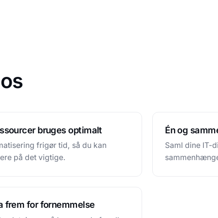
 os
essourcer bruges optimalt
Én og samme
atisering frigør tid, så du kan
Saml dine IT-di
ere på det vigtige.
sammenhængen
a frem for fornemmelse