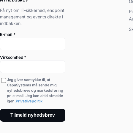
NYHEDSBREV
O
Få nyt om IT-sikkerhed, endpoint
P
management og events direkte i
A
indbakken.
S
E-mail
*
Virksomhed
*
Jeg giver samtykke til, at
CapaSystems må sende mig
nyhedsbreve og markedsføring
pr. e-mail. Jeg kan altid afmelde
igen.
Privatlivspolitik
.
Tilmeld nyhedsbrev