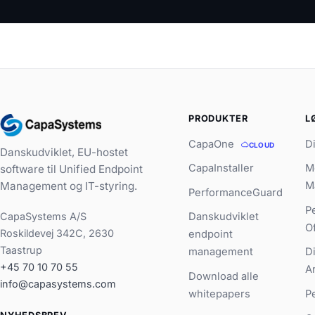
PRODUKTER
L
CapaOne
D
CLOUD
Danskudviklet, EU-hostet
CapaInstaller
M
software til Unified Endpoint
Management og IT-styring.
M
PerformanceGuard
P
CapaSystems A/S
Danskudviklet
O
Roskildevej 342C, 2630
endpoint
Taastrup
management
D
+45 70 10 70 55
A
Download alle
info@capasystems.com
whitepapers
P