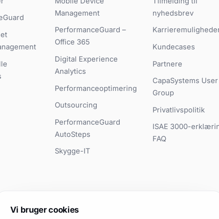
er
Mobile Device
Tilmelding til
Management
nyhedsbrev
eGuard
PerformanceGuard –
Karrieremulighede
et
Office 365
anagement
Kundecases
Digital Experience
le
Partnere
Analytics
s
CapaSystems User
Performanceoptimering
Group
Outsourcing
Privatlivspolitik
PerformanceGuard
ISAE 3000-erklæri
AutoSteps
FAQ
Skygge-IT
Vi bruger cookies