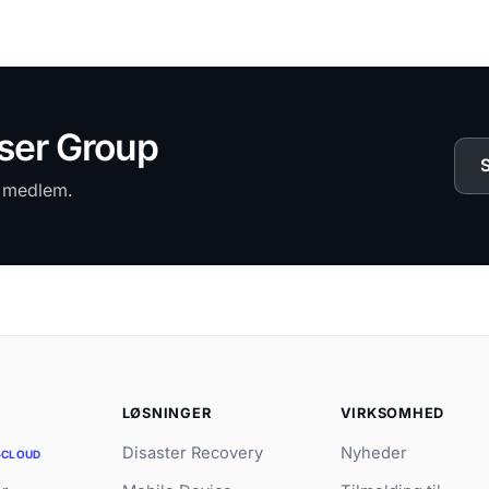
User Group
S
r medlem.
R
LØSNINGER
VIRKSOMHED
Disaster Recovery
Nyheder
CLOUD