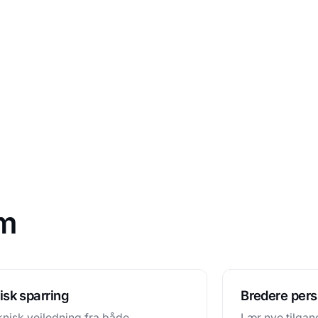
em
isk sparring
Bredere pers
knisk vejledning fra både
Lær nye tilgan