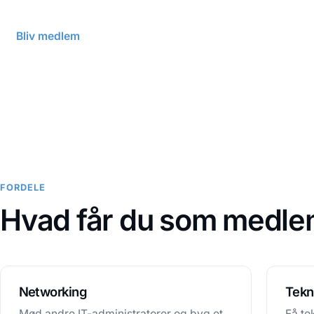
Bliv medlem
Kontakt os
FORDELE
Hvad får du som medl
Networking
Tekn
Mød andre IT-administratorer og byg et
Få te