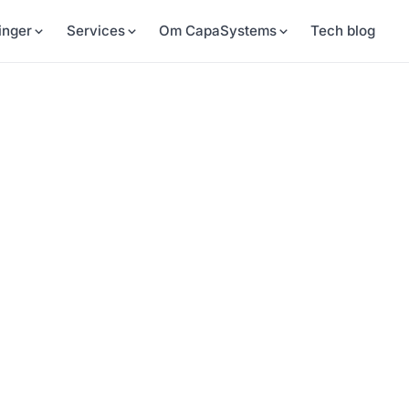
inger
Services
Om CapaSystems
Tech blog
 Group
 kunder. To gange om året får
et på CapaSystems' løsninger.