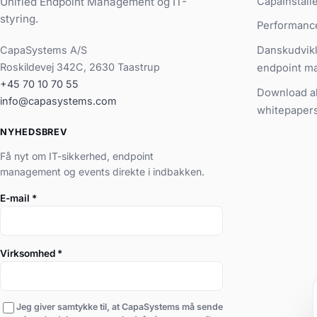
CapaInstall
Unified Endpoint Management og IT-
styring.
Performanc
CapaSystems A/S
Danskudvikl
Roskildevej 342C, 2630 Taastrup
endpoint m
+45 70 10 70 55
Download al
info@capasystems.com
whitepaper
NYHEDSBREV
Få nyt om IT-sikkerhed, endpoint
management og events direkte i indbakken.
E-mail
*
Virksomhed
*
Jeg giver samtykke til, at CapaSystems må sende