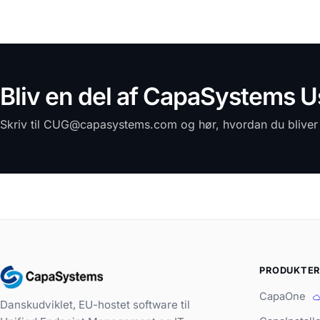
Bliv en del af CapaSystems 
Skriv til CUG@capasystems.com og hør, hvordan du blive
PRODUKTE
CapaOne
Danskudviklet, EU-hostet software til