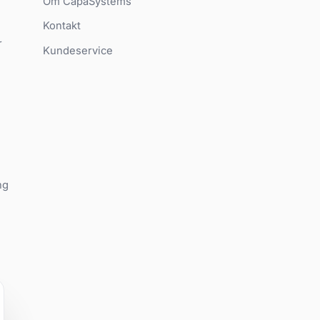
Om CapaSystems
Kontakt
r
Kundeservice
ng