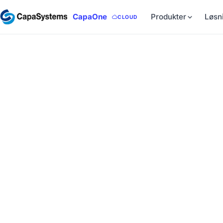
CapaOne
Produkter
Løsn
CLOUD
BRUGERNETVÆRK
CapaSystems User
CapaSystems User Group er skabt for at hjælpe vores
medlemmerne ny viden og udveksler erfaringer baser
To fysiske møder om året
Networking og teknisk sparring
Medlemmerne sætter selv dagsordenen