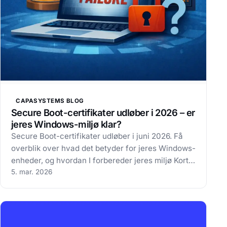
CAPASYSTEMS BLOG
Secure Boot-certifikater udløber i 2026 – er
jeres Windows-miljø klar?
Secure Boot-certifikater udløber i juni 2026. Få
overblik over hvad det betyder for jeres Windows-
enheder, og hvordan I forbereder jeres miljø Kort
fortalt Introduktion Secure Boot-certifikater fra
5. mar. 2026
den oprindelige 2011-generation udløber i juni
2026. For organisationer med…