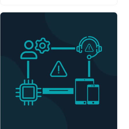
virksomheder.Men i stedet for at se det som et
problem, kan du bruge anledningen til at…