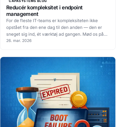
CAPASYSTEMS BLOG
Reducér kompleksitet i endpoint
management
For de fleste IT-teams er kompleksiteten ikke
opstået fra den ene dag til den anden — den er
sneget sig ind, ét værktøj ad gangen. Mød os på
V2 Security den 6.–7. maj, og lad os kigge på dit
26. mar. 2026
setup sammen. Reducér kompleksitet i endpoint
management: Det startede sandsynligvis…