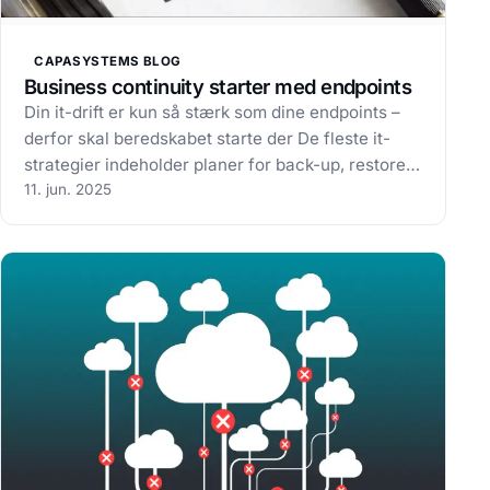
CAPASYSTEMS BLOG
Business continuity starter med endpoints
Din it-drift er kun så stærk som dine endpoints –
derfor skal beredskabet starte der De fleste it-
strategier indeholder planer for back-up, restore
og krisehåndtering. Men ét afgørende område
11. jun. 2025
bliver ofte overset: endpoints. Det er netop de
enheder, du og dine kolleger…