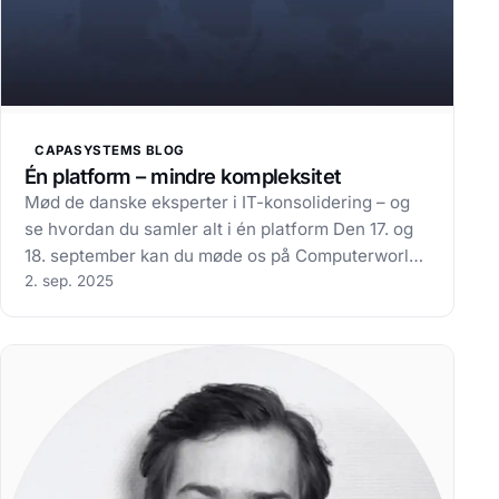
CAPASYSTEMS BLOG
Én platform – mindre kompleksitet
Mød de danske eksperter i IT-konsolidering – og
se hvordan du samler alt i én platform Den 17. og
18. september kan du møde os på Computerworld
Cloud & AI Festival 2025 i København. Her viser vi,
2. sep. 2025
hvordan CapaOne hjælper IT-afdelinger med at
konsolidere deres IT-drift i én…