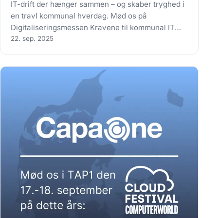
IT-drift der hænger sammen – og skaber tryghed i
en travl kommunal hverdag. Mød os på
Digitaliseringsmessen Kravene til kommunal IT
vokser: NIS2, dokumentation,
22. sep. 2025
sikkerhedsstandarder og drift, der bare skal
fungere. Men når der er mange systemer og
mange leverandører, bliver…