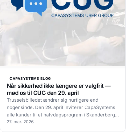
CAPASYSTEMS BLOG
Når sikkerhed ikke længere er valgfrit —
mød os til CUG den 29. april
Trusselsbilledet ændrer sig hurtigere end
nogensinde. Den 29. april inviterer CapaSystems
alle kunder til et halvdagsprogram i Skanderborg
— med keynotespeaker Christian Spohr fra Eagle
27. mar. 2026
Shark, produktnyheder og konkrete cases fra
hverdagen. Ransomware. Kompromitterede…