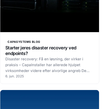
CAPASYSTEMS BLOG
Starter jeres disaster recovery ved
endpoints?
Disaster recovery: Få en løsning, der virker i
praksis – CapaInstaller har allerede hjulpet
virksomheder videre efter alvorlige angreb De
fleste større virksomheder har en beredskabsplan
6. jun. 2025
for disaster recovery. Men de færreste har tænkt
på, at katastrofen ofte starter ved…