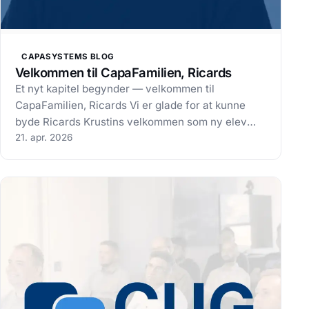
CAPASYSTEMS BLOG
Velkommen til CapaFamilien, Ricards
Et nyt kapitel begynder — velkommen til
CapaFamilien, Ricards Vi er glade for at kunne
byde Ricards Krustins velkommen som ny elev
hos CapaSystems. Ricards er i gang med
21. apr. 2026
uddannelsen som Datatekniker med speciale i
infrastruktur og vil i sin lærepladsperiode hos os
arbejde…