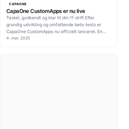
CAPAONE
CapaOne CustomApps er nu live
Testet, godkendt og klar til din IT-drift Efter
grundig udvikling og omfattende beta-tests er
CapaOne CustomApps nu officielt lanceret. En
effektiv, brugervenlig og innovativ løsning, der gør
4. mar. 2025
applikationsudrulning hurtigere, enklere og mere
pålidelig. Det, der gør CapaOne…