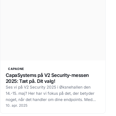
CAPAONE
CapaSystems på V2 Security-messen
2025: Tæt på. Dit valg!
Ses vi på V2 Security 2025 i Øksnehallen den
14.-15. maj? Her har vi fokus på det, der betyder
noget, når det handler om dine endpoints. Med
ansvar for virksomhedens it-sikkerhed og
10. apr. 2025
endpoints ved du, er det ikke givet at få overblik,