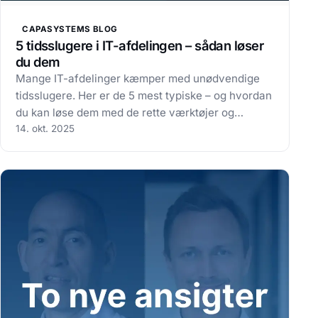
CAPASYSTEMS BLOG
5 tidsslugere i IT-afdelingen – sådan løser
du dem
Mange IT-afdelinger kæmper med unødvendige
tidsslugere. Her er de 5 mest typiske – og hvordan
du kan løse dem med de rette værktøjer og
processer Mange IT-afdelinger oplever, at
14. okt. 2025
dagligdagen sluges af brandslukning, manuelle
rutiner og ustabil drift. Det koster både tid,…