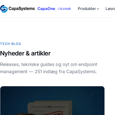
CapaOne
Produkter
Løsn
CLOUD
TECH BLOG
Nyheder & artikler
Releases, tekniske guides og nyt om endpoint
management — 251 indlæg fra CapaSystems.