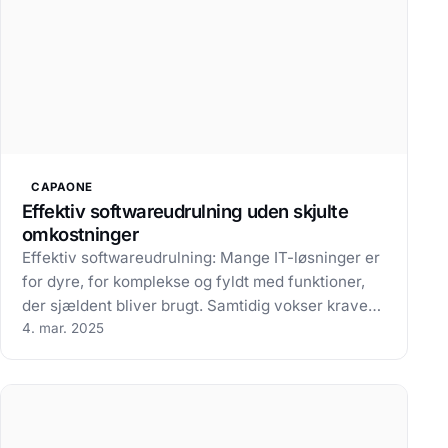
CAPAONE
Effektiv softwareudrulning uden skjulte
omkostninger
Effektiv softwareudrulning: Mange IT-løsninger er
for dyre, for komplekse og fyldt med funktioner,
der sjældent bliver brugt. Samtidig vokser kravene
til compliance, sikkerhed og effektivitet, hvilket
4. mar. 2025
lægger et øget pres på IT-afdelingen Hvad nu,
hvis du kunne gøre…