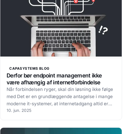
CAPASYSTEMS BLOG
Derfor bør endpoint management ikke
være afhængig af internetforbindelse
Når forbindelsen ryger, skal din løsning ikke følge
med Det er en grundlæggende antagelse i mange
moderne it-systemer, at internetadgang altid er
tilgængelig. Men realiteten er, at
10. jun. 2025
netværksforbindelse ikke altid er en selvfølge – og
i nogle tilfælde bevidst helt fravælges.…