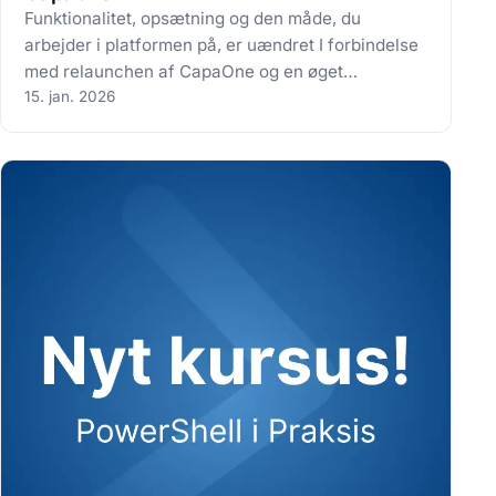
Funktionalitet, opsætning og den måde, du
arbejder i platformen på, er uændret I forbindelse
med relaunchen af CapaOne og en øget
internationalisering har vi opdateret og forenklet
15. jan. 2026
produktnavnene på platformens produkter.
Formålet er at skabe en mere ensartet, tydelig
og…