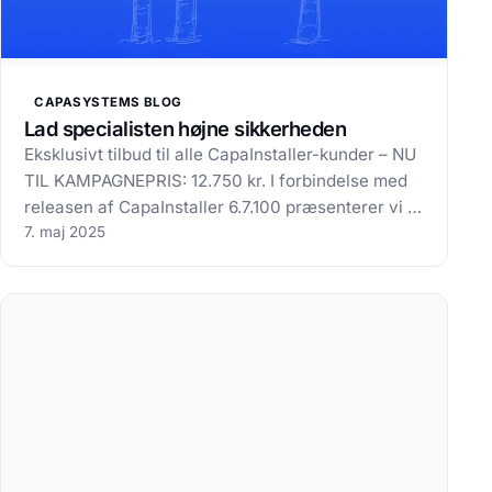
CAPASYSTEMS BLOG
Lad specialisten højne sikkerheden
Eksklusivt tilbud til alle CapaInstaller-kunder – NU
TIL KAMPAGNEPRIS: 12.750 kr. I forbindelse med
releasen af CapaInstaller 6.7.100 præsenterer vi et
eksklusivt tilbud til vores CapaInstaller-brugere,
7. maj 2025
der sigter mod at forbedre sikkerheden i og
omkring jeres driftsmiljø.…