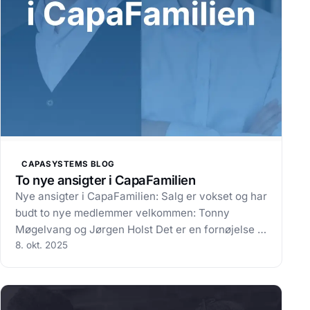
CAPASYSTEMS BLOG
To nye ansigter i CapaFamilien
Nye ansigter i CapaFamilien: Salg er vokset og har
budt to nye medlemmer velkommen: Tonny
Møgelvang og Jørgen Holst Det er en fornøjelse at
fortælle, at vi har budt velkommen til to nye
8. okt. 2025
kolleger i Salg hos CapaSystems – Tonny
Møgelvang og Jørgen Holst. Tonny er startet
som…