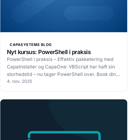
CAPASYSTEMS BLOG
Nyt kursus: PowerShell i praksis
PowerShell i praksis – Effektiv pakketering med
CapaInstaller og CapaOne: VBScript har haft sin
storhedstid – nu tager PowerShell over. Book din
plads allerede nu. Hos CapaSystems mærker vi
4. nov. 2025
tydeligt, at mange kunder ønsker at tage skridtet
videre mod en mere moderne,…