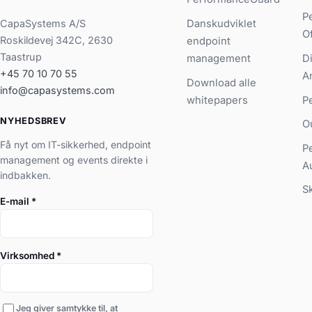
P
CapaSystems A/S
Danskudviklet
O
Roskildevej 342C, 2630
endpoint
Taastrup
management
D
+45 70 10 70 55
A
Download alle
info@capasystems.com
whitepapers
P
NYHEDSBREV
O
Få nyt om IT-sikkerhed, endpoint
P
management og events direkte i
A
indbakken.
S
E-mail
*
Virksomhed
*
Jeg giver samtykke til, at