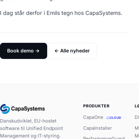
I dag står derfor i Emils tegn hos CapaSystems.
Book demo →
← Alle nyheder
PRODUKTER
L
CapaOne
D
CLOUD
Danskudviklet, EU-hostet
CapaInstaller
M
software til Unified Endpoint
Management og IT-styring.
M
PerformanceGuard