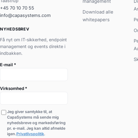
Taastrup
management
D
+45 70 10 70 55
A
Download alle
info@capasystems.com
whitepapers
P
NYHEDSBREV
O
Få nyt om IT-sikkerhed, endpoint
P
management og events direkte i
A
indbakken.
S
E-mail
*
Virksomhed
*
Jeg giver samtykke til, at
CapaSystems må sende mig
nyhedsbreve og markedsføring
pr. e-mail. Jeg kan altid afmelde
igen.
Privatlivspolitik
.