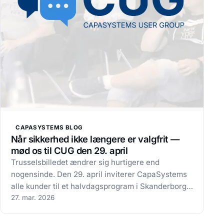
CAPASYSTEMS BLOG
Når sikkerhed ikke længere er valgfrit —
mød os til CUG den 29. april
Trusselsbilledet ændrer sig hurtigere end
nogensinde. Den 29. april inviterer CapaSystems
alle kunder til et halvdagsprogram i Skanderborg
— med keynotespeaker Christian Spohr fra Eagle
27. mar. 2026
Shark, produktnyheder og konkrete cases fra
hverdagen. Ransomware. Kompromitterede…