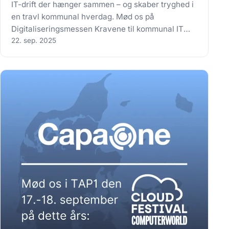
IT-drift der hænger sammen – og skaber tryghed i
en travl kommunal hverdag. Mød os på
Digitaliseringsmessen Kravene til kommunal IT
vokser: NIS2, dokumentation,
22. sep. 2025
sikkerhedsstandarder og drift, der bare skal
fungere. Men når der er mange systemer og
mange leverandører, bliver…