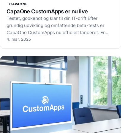
CAPAONE
CapaOne CustomApps er nu live
Testet, godkendt og klar til din IT-drift Efter
grundig udvikling og omfattende beta-tests er
CapaOne CustomApps nu officielt lanceret. En
effektiv, brugervenlig og innovativ løsning, der gør
4. mar. 2025
applikationsudrulning hurtigere, enklere og mere
pålidelig. Det, der gør CapaOne…