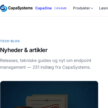
CapaOne
Produkter
Løsn
CLOUD
TECH BLOG
Nyheder & artikler
Releases, tekniske guides og nyt om endpoint
management — 251 indlæg fra CapaSystems.