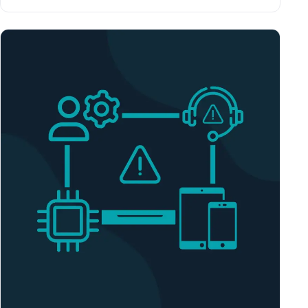
virksomheder.Men i stedet for at se det som et
problem, kan du bruge anledningen til at…