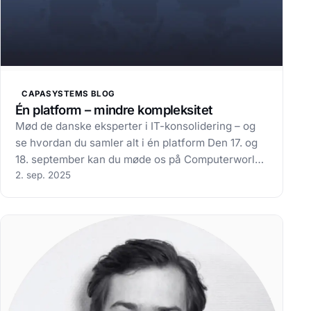
CAPASYSTEMS BLOG
Én platform – mindre kompleksitet
Mød de danske eksperter i IT-konsolidering – og
se hvordan du samler alt i én platform Den 17. og
18. september kan du møde os på Computerworld
Cloud & AI Festival 2025 i København. Her viser vi,
2. sep. 2025
hvordan CapaOne hjælper IT-afdelinger med at
konsolidere deres IT-drift i én…