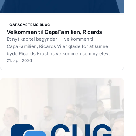
CAPASYSTEMS BLOG
Velkommen til CapaFamilien, Ricards
Et nyt kapitel begynder — velkommen til
CapaFamilien, Ricards Vi er glade for at kunne
byde Ricards Krustins velkommen som ny elev
hos CapaSystems. Ricards er i gang med
21. apr. 2026
uddannelsen som Datatekniker med speciale i
infrastruktur og vil i sin lærepladsperiode hos os
arbejde…