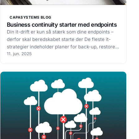
CAPASYSTEMS BLOG
Business continuity starter med endpoints
Din it-drift er kun så stærk som dine endpoints –
derfor skal beredskabet starte der De fleste it-
strategier indeholder planer for back-up, restore
og krisehåndtering. Men ét afgørende område
11. jun. 2025
bliver ofte overset: endpoints. Det er netop de
enheder, du og dine kolleger…