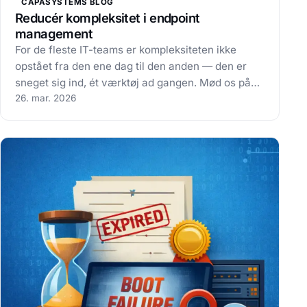
CAPASYSTEMS BLOG
Reducér kompleksitet i endpoint
management
For de fleste IT-teams er kompleksiteten ikke
opstået fra den ene dag til den anden — den er
sneget sig ind, ét værktøj ad gangen. Mød os på
V2 Security den 6.–7. maj, og lad os kigge på dit
26. mar. 2026
setup sammen. Reducér kompleksitet i endpoint
management: Det startede sandsynligvis…