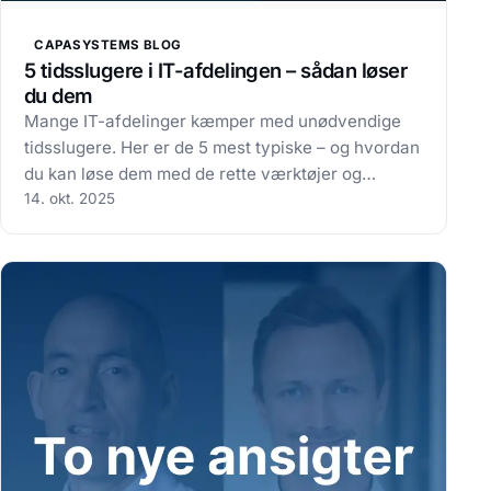
CAPASYSTEMS BLOG
5 tidsslugere i IT-afdelingen – sådan løser
du dem
Mange IT-afdelinger kæmper med unødvendige
tidsslugere. Her er de 5 mest typiske – og hvordan
du kan løse dem med de rette værktøjer og
processer Mange IT-afdelinger oplever, at
14. okt. 2025
dagligdagen sluges af brandslukning, manuelle
rutiner og ustabil drift. Det koster både tid,…