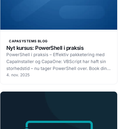
CAPASYSTEMS BLOG
Nyt kursus: PowerShell i praksis
PowerShell i praksis – Effektiv pakketering med
CapaInstaller og CapaOne: VBScript har haft sin
storhedstid – nu tager PowerShell over. Book din
plads allerede nu. Hos CapaSystems mærker vi
4. nov. 2025
tydeligt, at mange kunder ønsker at tage skridtet
videre mod en mere moderne,…