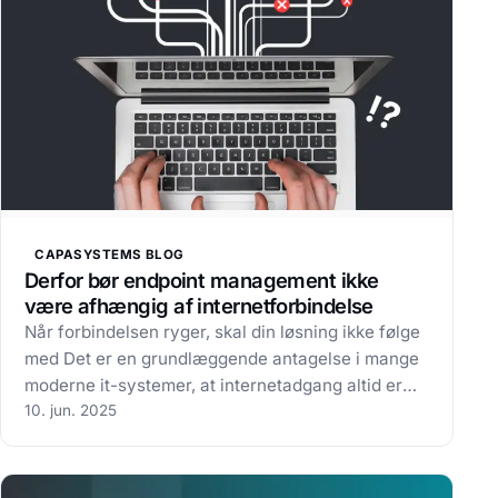
CAPASYSTEMS BLOG
Derfor bør endpoint management ikke
være afhængig af internetforbindelse
Når forbindelsen ryger, skal din løsning ikke følge
med Det er en grundlæggende antagelse i mange
moderne it-systemer, at internetadgang altid er
tilgængelig. Men realiteten er, at
10. jun. 2025
netværksforbindelse ikke altid er en selvfølge – og
i nogle tilfælde bevidst helt fravælges.…