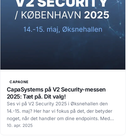
CAPAONE
CapaSystems på V2 Security-messen
2025: Tæt på. Dit valg!
Ses vi på V2 Security 2025 i Øksnehallen den
14.-15. maj? Her har vi fokus på det, der betyder
noget, når det handler om dine endpoints. Med
ansvar for virksomhedens it-sikkerhed og
10. apr. 2025
endpoints ved du, er det ikke givet at få overblik,