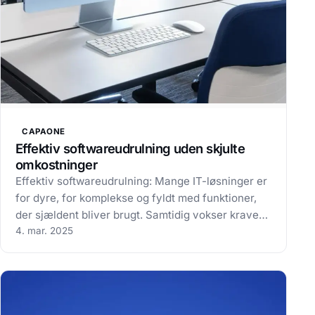
CAPAONE
Effektiv softwareudrulning uden skjulte
omkostninger
Effektiv softwareudrulning: Mange IT-løsninger er
for dyre, for komplekse og fyldt med funktioner,
der sjældent bliver brugt. Samtidig vokser kravene
til compliance, sikkerhed og effektivitet, hvilket
4. mar. 2025
lægger et øget pres på IT-afdelingen Hvad nu,
hvis du kunne gøre…