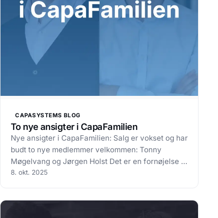
CAPASYSTEMS BLOG
To nye ansigter i CapaFamilien
Nye ansigter i CapaFamilien: Salg er vokset og har
budt to nye medlemmer velkommen: Tonny
Møgelvang og Jørgen Holst Det er en fornøjelse at
fortælle, at vi har budt velkommen til to nye
8. okt. 2025
kolleger i Salg hos CapaSystems – Tonny
Møgelvang og Jørgen Holst. Tonny er startet
som…