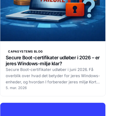
CAPASYSTEMS BLOG
Secure Boot-certifikater udløber i 2026 – er
jeres Windows-miljø klar?
Secure Boot-certifikater udløber i juni 2026. Få
overblik over hvad det betyder for jeres Windows-
enheder, og hvordan I forbereder jeres miljø Kort
fortalt Introduktion Secure Boot-certifikater fra
5. mar. 2026
den oprindelige 2011-generation udløber i juni
2026. For organisationer med…