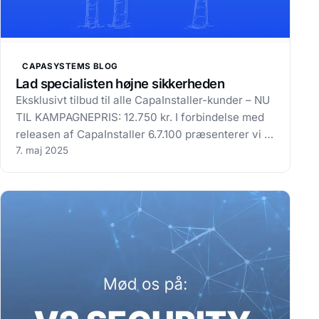
CAPASYSTEMS BLOG
Lad specialisten højne sikkerheden
Eksklusivt tilbud til alle CapaInstaller-kunder – NU
TIL KAMPAGNEPRIS: 12.750 kr. I forbindelse med
releasen af CapaInstaller 6.7.100 præsenterer vi et
eksklusivt tilbud til vores CapaInstaller-brugere,
7. maj 2025
der sigter mod at forbedre sikkerheden i og
omkring jeres driftsmiljø.…