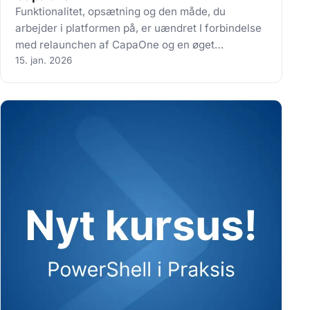
Funktionalitet, opsætning og den måde, du
arbejder i platformen på, er uændret I forbindelse
med relaunchen af CapaOne og en øget
internationalisering har vi opdateret og forenklet
15. jan. 2026
produktnavnene på platformens produkter.
Formålet er at skabe en mere ensartet, tydelig
og…