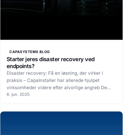
CAPASYSTEMS BLOG
Starter jeres disaster recovery ved
endpoints?
Disaster recovery: Få en løsning, der virker i
praksis – CapaInstaller har allerede hjulpet
virksomheder videre efter alvorlige angreb De
fleste større virksomheder har en beredskabsplan
6. jun. 2025
for disaster recovery. Men de færreste har tænkt
på, at katastrofen ofte starter ved…