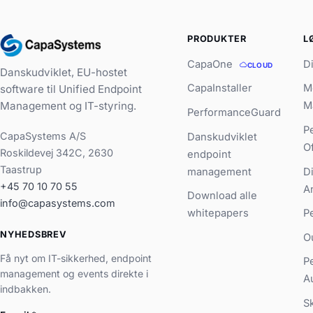
PRODUKTER
L
CapaOne
D
CLOUD
Danskudviklet, EU-hostet
CapaInstaller
M
software til Unified Endpoint
Management og IT-styring.
M
PerformanceGuard
P
CapaSystems A/S
Danskudviklet
O
Roskildevej 342C, 2630
endpoint
Taastrup
management
D
+45 70 10 70 55
A
Download alle
info@capasystems.com
whitepapers
P
NYHEDSBREV
O
Få nyt om IT-sikkerhed, endpoint
P
management og events direkte i
A
indbakken.
S