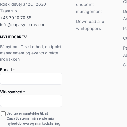
O
Roskildevej 342C, 2630
endpoint
Taastrup
management
D
+45 70 10 70 55
A
Download alle
info@capasystems.com
whitepapers
P
NYHEDSBREV
O
Få nyt om IT-sikkerhed, endpoint
P
management og events direkte i
A
indbakken.
S
E-mail
*
Virksomhed
*
Jeg giver samtykke til, at
CapaSystems må sende mig
nyhedsbreve og markedsføring