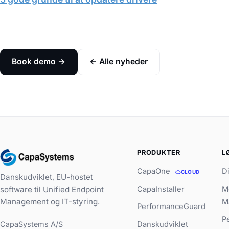
Book demo →
← Alle nyheder
PRODUKTER
L
CapaOne
D
CLOUD
Danskudviklet, EU-hostet
CapaInstaller
M
software til Unified Endpoint
Management og IT-styring.
M
PerformanceGuard
P
CapaSystems A/S
Danskudviklet