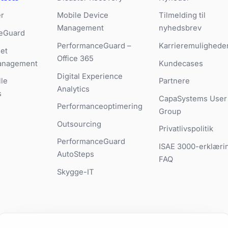
er
Mobile Device
Tilmelding til
Management
nyhedsbrev
eGuard
PerformanceGuard –
Karrieremulighede
et
Office 365
anagement
Kundecases
Digital Experience
le
Partnere
Analytics
s
CapaSystems User
Performanceoptimering
Group
Outsourcing
Privatlivspolitik
PerformanceGuard
ISAE 3000-erklæri
AutoSteps
FAQ
Skygge-IT