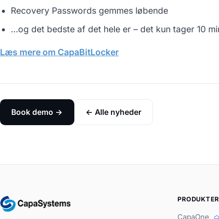
Recovery Passwords gemmes løbende
…og det bedste af det hele er – det kun tager 10 m
Læs mere om CapaBitLocker
Book demo →
← Alle nyheder
PRODUKTE
CapaOne