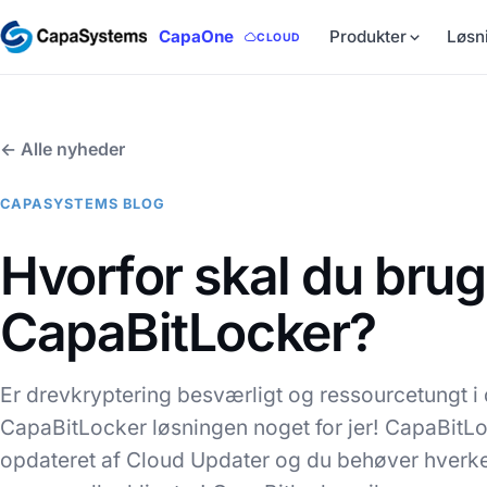
CapaOne
Produkter
Løsn
CLOUD
← Alle nyheder
CAPASYSTEMS BLOG
Hvorfor skal du bru
CapaBitLocker?
Er drevkryptering besværligt og ressourcetungt i
CapaBitLocker løsningen noget for jer! CapaBitLo
opdateret af Cloud Updater og du behøver hverken