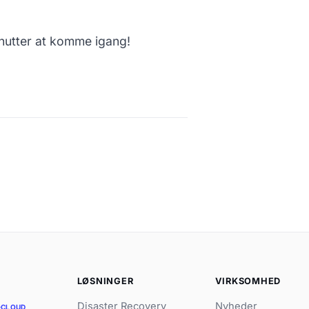
inutter at komme igang!
R
LØSNINGER
VIRKSOMHED
Disaster Recovery
Nyheder
CLOUD