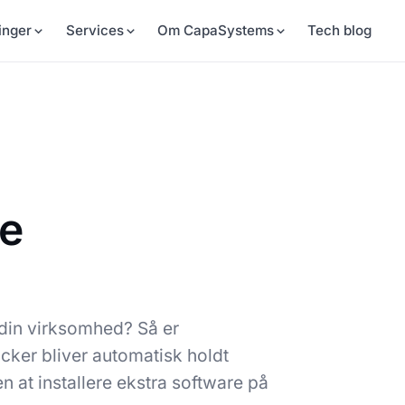
inger
Services
Om CapaSystems
Tech blog
ge
 din virksomhed? Så er
cker bliver automatisk holdt
 at installere ekstra software på