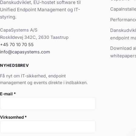
Danskudviklet, EU-hostet software til
CapaInstall
Unified Endpoint Management og IT-
styring.
Performanc
CapaSystems A/S
Danskudvikl
Roskildevej 342C, 2630 Taastrup
endpoint m
+45 70 10 70 55
Download al
info@capasystems.com
whitepaper
NYHEDSBREV
Få nyt om IT-sikkerhed, endpoint
management og events direkte i indbakken.
E-mail
*
Virksomhed
*