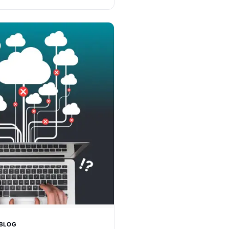
r IT-afdelinger med at
es IT-drift i én…
BLOG