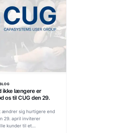
BLOG
d ikke længere er
d os til CUG den 29.
t ændrer sig hurtigere end
 29. april inviterer
e kunder til et
am i Skanderborg — med