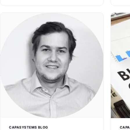
sikker
Salg hos CapaSystems – Tonny Møgelvang
skal 
og Jørgen Holst. Tonny er startet som…
syste
CAPASYSTEMS BLOG
CAPA