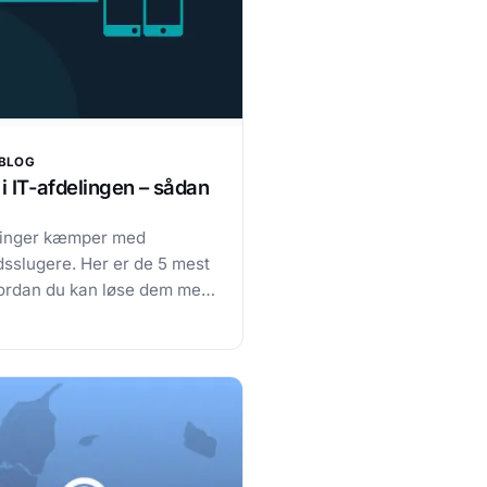
BLOG
 i IT-afdelingen – sådan
linger kæmper med
dsslugere. Her er de 5 mest
vordan du kan løse dem med
øjer og processer Mange IT-
ver, at dagligdagen sluges
g, manuelle rutiner og
et koster både tid,…