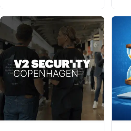
afdelinger regner med, at Microsofts
med sp
Secure Boot-opdateringer allerede er
lærep
håndteret. Windows Update har trods alt…