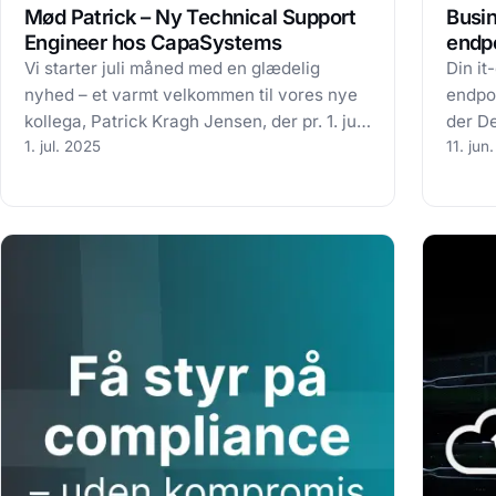
Mød Patrick – Ny Technical Support
Busin
Engineer hos CapaSystems
endp
Vi starter juli måned med en glædelig
Din it
nyhed – et varmt velkommen til vores nye
endpoi
kollega, Patrick Kragh Jensen, der pr. 1. juli
der De
er blevet en del af CapaFamilien som
1. jul. 2025
planer
11. jun
Technical Support Engineer. Patrick
krise
kommer med værdifuld erfaring fra
bliver
Kalundborg Refinery A/S, hvor han i sin…
de enh