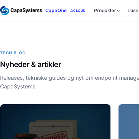
CapaOne
Produkter
Løsn
CLOUD
TECH BLOG
Nyheder & artikler
Releases, tekniske guides og nyt om endpoint manag
CapaSystems.