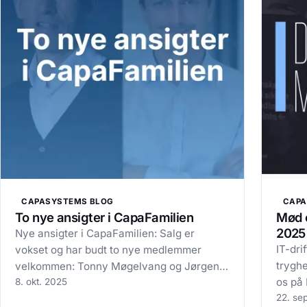
CAPASYSTEMS BLOG
CAPA
To nye ansigter i CapaFamilien
Mød 
2025
Nye ansigter i CapaFamilien: Salg er
IT-dr
vokset og har budt to nye medlemmer
trygh
velkommen: Tonny Møgelvang og Jørgen
os på 
Holst Det er en fornøjelse at fortælle, at vi
8. okt. 2025
kommu
22. se
har budt velkommen til to nye kolleger i