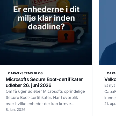
CAPASYSTEMS BLOG
CAPA
Microsofts Secure Boot-certifikater
Velko
udløber 26. juni 2026
Et nyt
Om få uger udløber Microsofts oprindelige
CapaFa
Secure Boot-certifikater. Har I overblik
kunne
over hvilke enheder der kan kræve
som n
21. apr
opmærksomhed inden deadline? Mange IT-
8. jun. 2026
gang 