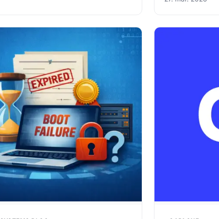
eciale i infrastruktur og vil i sin
keynotespeaker
ladsperiode hos os arbejde…
Shark, produkt
fra hverdagen
Kompromittere