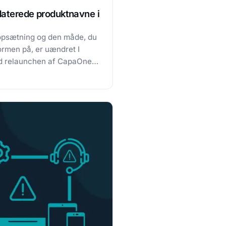
daterede produktnavne i
 opsætning og den måde, du
formen på, er uændret I
d relaunchen af CapaOne
rnationalisering har vi
orenklet produktnavnene på
dukter. Formålet er at
ensartet, tydelig og…