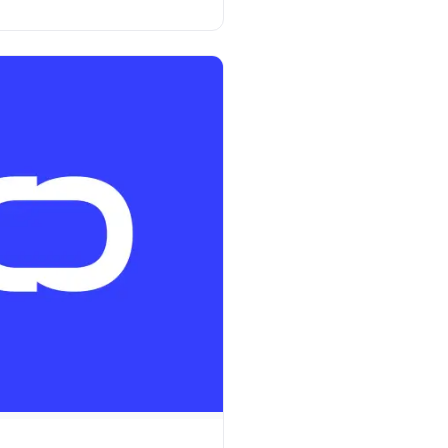
 Christian Spohr fra Eagle
nyheder og konkrete cases
. Ransomware.
de…