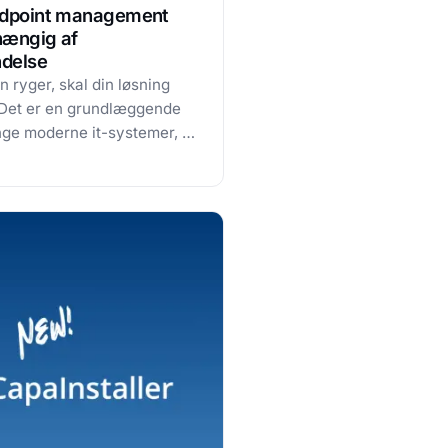
endpoint management
hængig af
ndelse
n ryger, skal din løsning
 Det er en grundlæggende
nge moderne it-systemer, at
altid er tilgængelig. Men
at netværksforbindelse ikke
følge – og i nogle tilfælde
ravælges.…