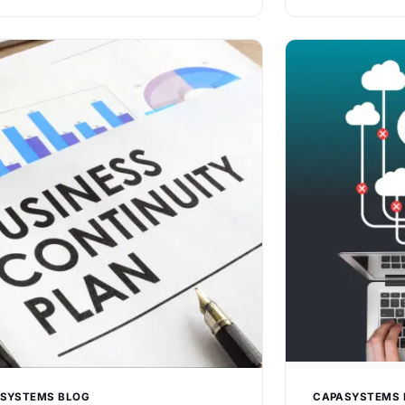
hedsstandarder og drift, der bare
CapaOne hjælpe
fungere. Men når der er mange
konsolidere der
mer og mange leverandører, bliver…
SYSTEMS BLOG
CAPASYSTEMS 