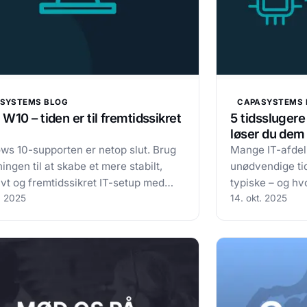
SYSTEMS BLOG
CAPASYSTEMS 
W10 – tiden er til fremtidssikret
5 tidsslugere
løser du dem
ws 10-supporten er netop slut. Brug
Mange IT-afde
ingen til at skabe et mere stabilt,
unødvendige ti
ivt og fremtidssikret IT-setup med
typiske – og h
ystems Microsofts support til
. 2025
de rette værkt
14. okt. 2025
s 10 er slut for alle
afdelinger ople
mheder.Men i stedet for at se det
af brandsluknin
t problem, kan du bruge anledningen
ustabil drift. D