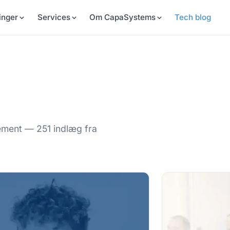
inger
Services
Om CapaSystems
Tech blog
ement — 251 indlæg fra