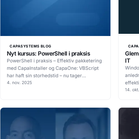
CAPASYSTEMS BLOG
CAPA
Nyt kursus: PowerShell i praksis
Glem 
IT
PowerShell i praksis – Effektiv pakketering
Windo
med CapaInstaller og CapaOne: VBScript
anledn
har haft sin storhedstid – nu tager
effekt
PowerShell over. Book din plads allerede
4. nov. 2025
CapaS
14. okt
nu. Hos CapaSystems mærker vi tydeligt,
Window
at mange kunder ønsker at tage skridtet
virkso
videre mod en mere moderne,…
som e
til at…