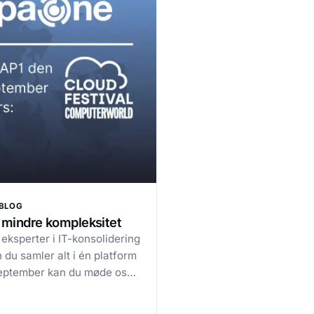
BLOG
– mindre kompleksitet
ksperter i IT-konsolidering
 du samler alt i én platform
 september kan du møde os
ld Cloud & AI Festival 2025
r viser vi, hvordan