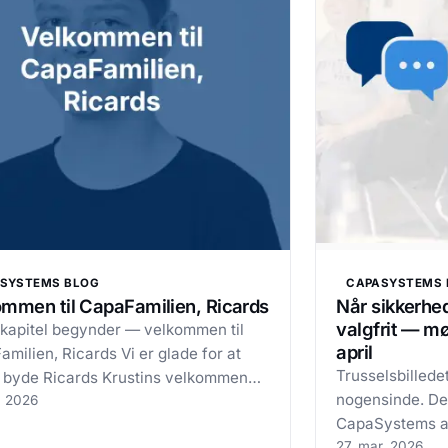
SYSTEMS BLOG
CAPASYSTEMS 
mmen til CapaFamilien, Ricards
Når sikkerhe
valgfrit — mø
 kapitel begynder — velkommen til
april
milien, Ricards Vi er glade for at
Trusselsbillede
 byde Ricards Krustins velkommen
nogensinde. Den
y elev hos CapaSystems. Ricards er i
. 2026
CapaSystems all
med uddannelsen som Datatekniker
halvdagsprogr
27. mar. 2026