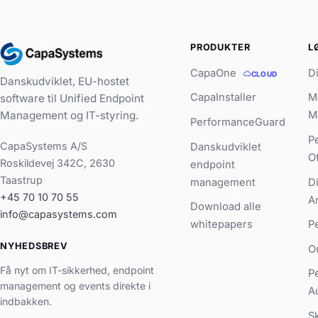
PRODUKTER
L
CapaOne
D
CLOUD
Danskudviklet, EU-hostet
CapaInstaller
M
software til Unified Endpoint
Management og IT-styring.
M
PerformanceGuard
P
CapaSystems A/S
Danskudviklet
O
Roskildevej 342C, 2630
endpoint
Taastrup
management
D
+45 70 10 70 55
A
Download alle
info@capasystems.com
whitepapers
P
NYHEDSBREV
O
Få nyt om IT-sikkerhed, endpoint
P
management og events direkte i
A
indbakken.
S