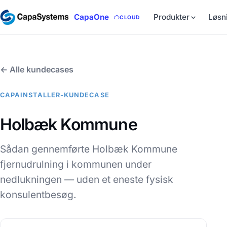
CapaOne
Produkter
Løsn
CLOUD
← Alle kundecases
CAPAINSTALLER-KUNDECASE
Holbæk Kommune
Sådan gennemførte Holbæk Kommune
fjernudrulning i kommunen under
nedlukningen — uden et eneste fysisk
konsulentbesøg.