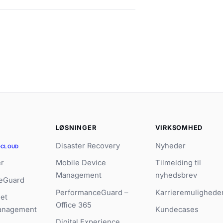
R
LØSNINGER
VIRKSOMHED
Disaster Recovery
Nyheder
CLOUD
er
Mobile Device
Tilmelding til
Management
nyhedsbrev
eGuard
PerformanceGuard –
Karrieremulighede
et
Office 365
anagement
Kundecases
Digital Experience