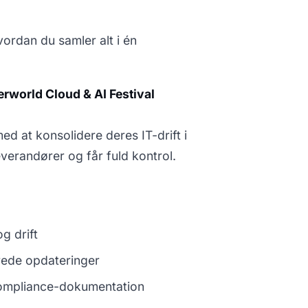
ordan du samler alt i én
world Cloud & AI Festival
d at konsolidere deres IT-drift i
everandører og får fuld kontrol.
og drift
erede opdateringer
 compliance-dokumentation