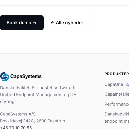
Book demo →
← Alle nyheder
PRODUKTE
CapaOne
Danskudviklet, EU-hostet software til
CapaInstall
Unified Endpoint Management og IT-
styring.
Performanc
CapaSystems A/S
Danskudvikl
Roskildevej 342C, 2630 Taastrup
endpoint m
+45 70 10 70 55