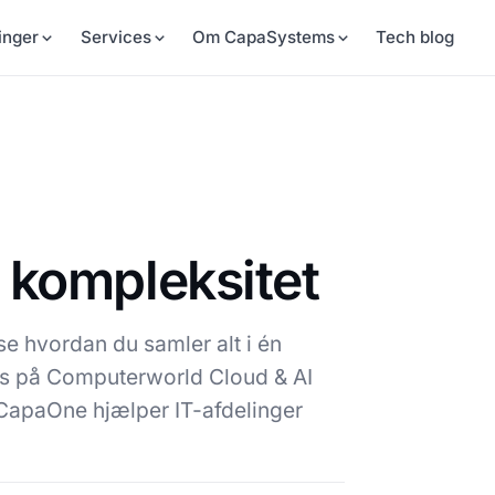
inger
Services
Om CapaSystems
Tech blog
 kompleksitet
e hvordan du samler alt i én
os på Computerworld Cloud & AI
 CapaOne hjælper IT-afdelinger