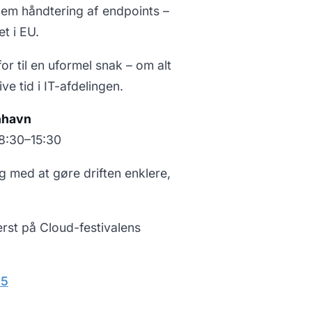
nem håndtering af endpoints –
et i EU.
r til en uformel snak – om alt
ve tid i IT-afdelingen.
nhavn
08:30–15:30
g med at gøre driften enklere,
derst på Cloud-festivalens
25