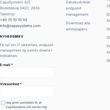
CapaSystems A/S
Danskudviklet
O
Roskildevej 342C, 2630
endpoint
Taastrup
management
D
+45 70 10 70 55
A
Download alle
info@capasystems.com
whitepapers
P
NYHEDSBREV
O
Få nyt om IT-sikkerhed, endpoint
P
management og events direkte i
A
indbakken.
S
E-mail
*
Virksomhed
*
Jeg giver samtykke til, at
CapaSystems må sende mig