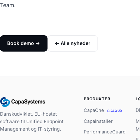
Team.
Book demo →
← Alle nyheder
PRODUKTER
L
CapaOne
D
CLOUD
Danskudviklet, EU-hostet
CapaInstaller
M
software til Unified Endpoint
Management og IT-styring.
M
PerformanceGuard
P