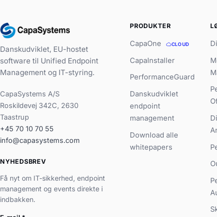
PRODUKTER
L
CapaOne
D
CLOUD
Danskudviklet, EU-hostet
CapaInstaller
M
software til Unified Endpoint
Management og IT-styring.
M
PerformanceGuard
P
CapaSystems A/S
Danskudviklet
O
Roskildevej 342C, 2630
endpoint
Taastrup
management
D
+45 70 10 70 55
A
Download alle
info@capasystems.com
whitepapers
P
NYHEDSBREV
O
Få nyt om IT-sikkerhed, endpoint
P
management og events direkte i
A
indbakken.
S