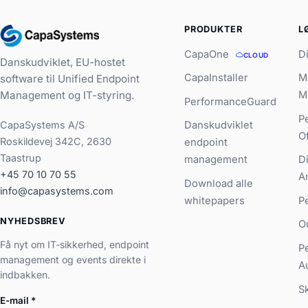
PRODUKTER
L
CapaOne
D
CLOUD
Danskudviklet, EU-hostet
CapaInstaller
M
software til Unified Endpoint
Management og IT-styring.
M
PerformanceGuard
P
CapaSystems A/S
Danskudviklet
O
Roskildevej 342C, 2630
endpoint
Taastrup
management
D
+45 70 10 70 55
A
Download alle
info@capasystems.com
whitepapers
P
NYHEDSBREV
O
Få nyt om IT-sikkerhed, endpoint
P
management og events direkte i
A
indbakken.
S
E-mail
*