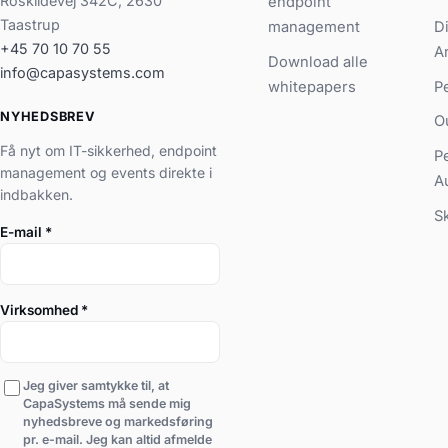
Roskildevej 342C, 2630
endpoint
Taastrup
management
D
+45 70 10 70 55
A
Download alle
info@capasystems.com
whitepapers
P
NYHEDSBREV
O
Få nyt om IT-sikkerhed, endpoint
P
management og events direkte i
A
indbakken.
S
E-mail
*
Virksomhed
*
Jeg giver samtykke til, at
CapaSystems må sende mig
nyhedsbreve og markedsføring
pr. e-mail. Jeg kan altid afmelde