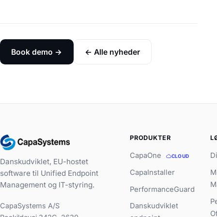
Book demo →
← Alle nyheder
PRODUKTER
L
CapaOne
D
CLOUD
Danskudviklet, EU-hostet
CapaInstaller
M
software til Unified Endpoint
Management og IT-styring.
M
PerformanceGuard
P
CapaSystems A/S
Danskudviklet
O