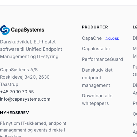
PRODUKTER
L
CapaOne
D
CLOUD
Danskudviklet, EU-hostet
CapaInstaller
M
software til Unified Endpoint
Management og IT-styring.
M
PerformanceGuard
P
CapaSystems A/S
Danskudviklet
O
Roskildevej 342C, 2630
endpoint
Taastrup
management
D
+45 70 10 70 55
A
Download alle
info@capasystems.com
whitepapers
P
NYHEDSBREV
O
Få nyt om IT-sikkerhed, endpoint
P
management og events direkte i
A
indbakken.