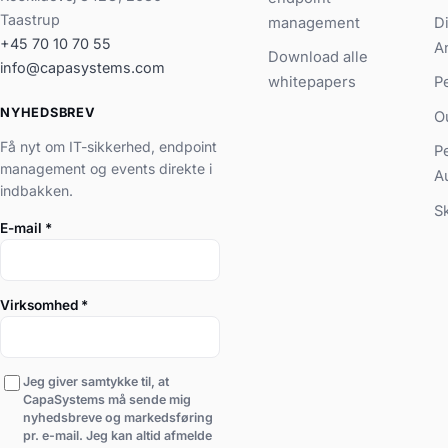
Taastrup
management
D
+45 70 10 70 55
A
Download alle
info@capasystems.com
whitepapers
P
NYHEDSBREV
O
Få nyt om IT-sikkerhed, endpoint
P
management og events direkte i
A
indbakken.
S
E-mail
*
Virksomhed
*
Jeg giver samtykke til, at
CapaSystems må sende mig
nyhedsbreve og markedsføring
pr. e-mail. Jeg kan altid afmelde