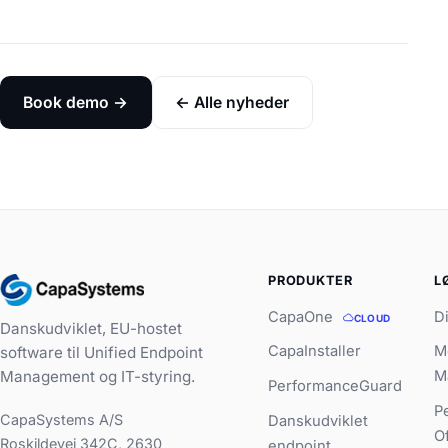
Book demo →
← Alle nyheder
PRODUKTER
L
CapaOne
D
CLOUD
Danskudviklet, EU-hostet
CapaInstaller
M
software til Unified Endpoint
Management og IT-styring.
M
PerformanceGuard
P
CapaSystems A/S
Danskudviklet
O
Roskildevej 342C, 2630
endpoint