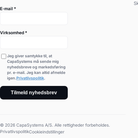
S
E-mail
*
Virksomhed
*
Jeg giver samtykke til, at
CapaSystems må sende mig
nyhedsbreve og markedsføring
pr. e-mail. Jeg kan altid afmelde
igen.
Privatlivspolitik
.
Tilmeld nyhedsbrev
© 2026 CapaSystems A/S. Alle rettigheder forbeholdes.
Privatlivspolitik
Cookieindstillinger