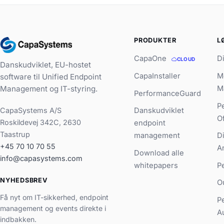
PRODUKTER
L
CapaOne
D
CLOUD
Danskudviklet, EU-hostet
CapaInstaller
M
software til Unified Endpoint
Management og IT-styring.
M
PerformanceGuard
P
CapaSystems A/S
Danskudviklet
O
Roskildevej 342C, 2630
endpoint
Taastrup
management
D
+45 70 10 70 55
A
Download alle
info@capasystems.com
whitepapers
P
NYHEDSBREV
O
Få nyt om IT-sikkerhed, endpoint
P
management og events direkte i
A
indbakken.