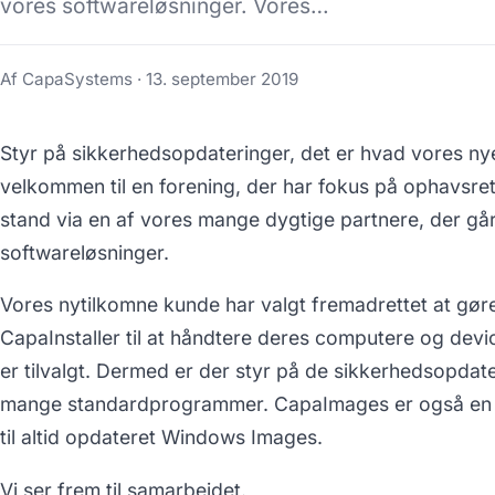
vores softwareløsninger. Vores…
Af CapaSystems ·
13. september 2019
Styr på sikkerhedsopdateringer, det er hvad vores nye
velkommen til en forening, der har fokus på ophavsret
stand via en af vores mange dygtige partnere, der gå
softwareløsninger.
Vores nytilkomne kunde har valgt fremadrettet at gø
CapaInstaller til at håndtere deres computere og de
er tilvalgt. Dermed er der styr på de sikkerhedsopdat
mange standardprogrammer. CapaImages er også en de
til altid opdateret Windows Images.
Vi ser frem til samarbejdet.