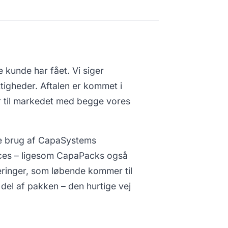
 kunde har fået. Vi siger
tigheder. Aftalen er kommet i
r til markedet med begge vores
re brug af CapaSystems
vices – ligesom CapaPacks også
eringer, som løbende kommer til
l af pakken – den hurtige vej