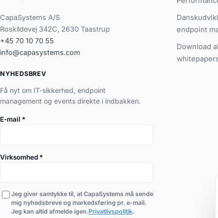
Performanc
CapaSystems A/S
Danskudvikl
Roskildevej 342C, 2630 Taastrup
endpoint m
+45 70 10 70 55
Download al
info@capasystems.com
whitepaper
NYHEDSBREV
Få nyt om IT-sikkerhed, endpoint
management og events direkte i indbakken.
E-mail
*
Virksomhed
*
Jeg giver samtykke til, at CapaSystems må sende
mig nyhedsbreve og markedsføring pr. e-mail.
Jeg kan altid afmelde igen.
Privatlivspolitik
.