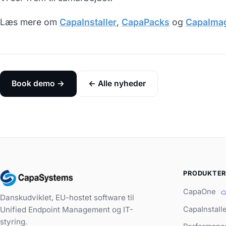
Læs mere om
CapaInstaller
,
CapaPacks
og
CapaIma
Book demo →
← Alle nyheder
PRODUKTE
CapaOne
Danskudviklet, EU-hostet software til
CapaInstall
Unified Endpoint Management og IT-
styring.