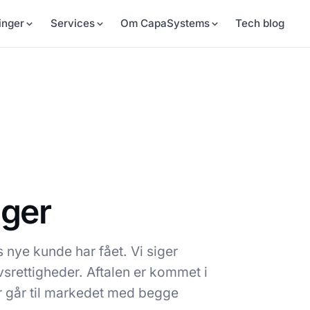
inger
Services
Om CapaSystems
Tech blog
nger
 nye kunde har fået. Vi siger
srettigheder. Aftalen er kommet i
r går til markedet med begge