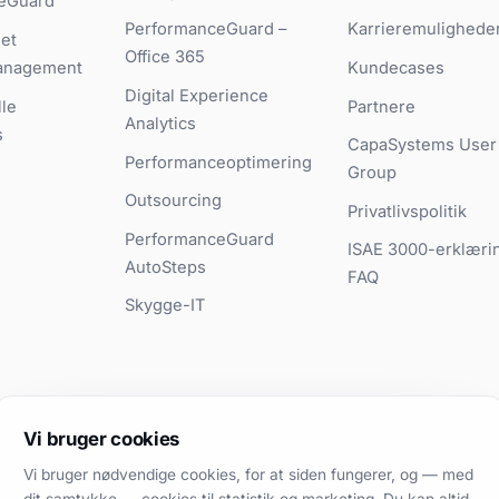
eGuard
PerformanceGuard –
Karrieremulighede
et
Office 365
anagement
Kundecases
Digital Experience
le
Partnere
Analytics
s
CapaSystems User
Performanceoptimering
Group
Outsourcing
Privatlivspolitik
PerformanceGuard
ISAE 3000-erklæri
AutoSteps
FAQ
Skygge-IT
Vi bruger cookies
Vi bruger nødvendige cookies, for at siden fungerer, og — med