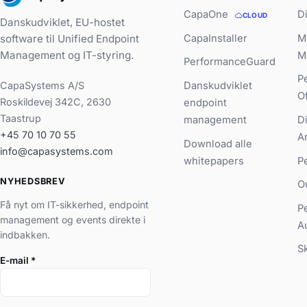
CapaOne
D
CLOUD
Danskudviklet, EU-hostet
CapaInstaller
M
software til Unified Endpoint
Management og IT-styring.
M
PerformanceGuard
P
CapaSystems A/S
Danskudviklet
O
Roskildevej 342C, 2630
endpoint
Taastrup
management
D
+45 70 10 70 55
A
Download alle
info@capasystems.com
whitepapers
P
NYHEDSBREV
O
Få nyt om IT-sikkerhed, endpoint
P
management og events direkte i
A
indbakken.
S
E-mail
*